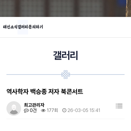
태신소식
갤러리
문의하기
갤러리
역사학자 백승종 저자 북콘서트
최고관리자
0건
177회
26-03-05 15:41