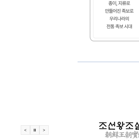
<
⏸
>