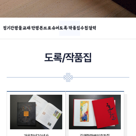
정기간행물
교재/단행본
브로슈어
도록/작품집
수첩/달력
도록/작품집
가온전선70년사
김영화화백의호작질