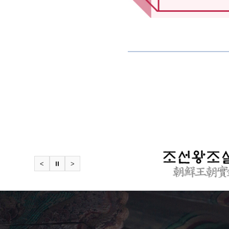
<
⏸
>