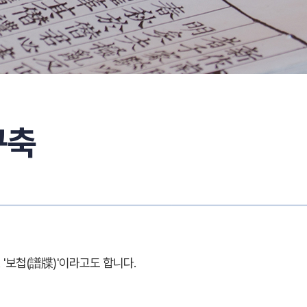
구축
 '보첩(譜牒)'이라고도 합니다.