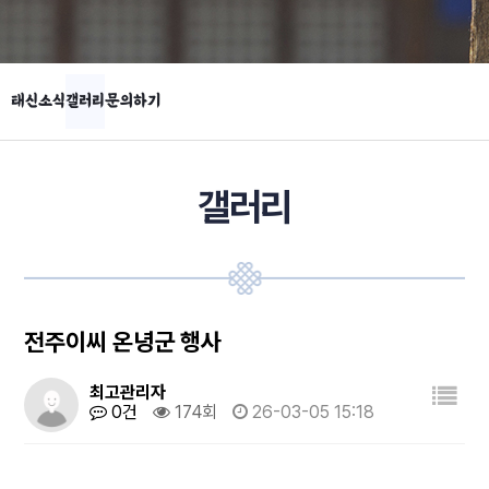
태신소식
갤러리
문의하기
갤러리
전주이씨 온녕군 행사
최고관리자
0건
174회
26-03-05 15:18