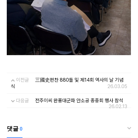
이전글
三國史편찬 880돌 및 제14회 역사의 날 기념
식
26.03.05
다음글
전주이씨 완풍대군파 안소공 종중회 행사 참석
26.02.13
댓글
0